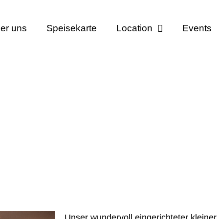
er uns
Speisekarte
Location
Events
 kleiner Saal
Unser wundervoll eingerichteter kleiner 