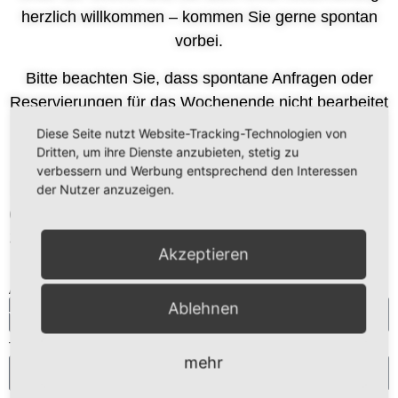
herzlich willkommen – kommen Sie gerne spontan
vorbei.
Bitte beachten Sie, dass spontane Anfragen oder
Reservierungen für das Wochenende nicht bearbeitet
werden können.
Diese Seite nutzt Website-Tracking-Technologien von
Dritten, um ihre Dienste anzubieten, stetig zu
verbessern und Werbung entsprechend den Interessen
Bei Anfragen für Hochzeiten, Taufen
der Nutzer anzuzeigen.
oder anderen Veranstaltungen, nutzen
Sie bitte unser Kontaktformular.
Akzeptieren
Art der Anfrage
Ablehnen
Telefonnummer
mehr